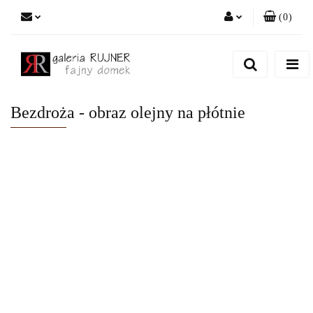
(
0
)
Zaloguj się
Zarejestruj się
Dodaj zgłoszenie
Bezdroża - obraz olejny na płótnie