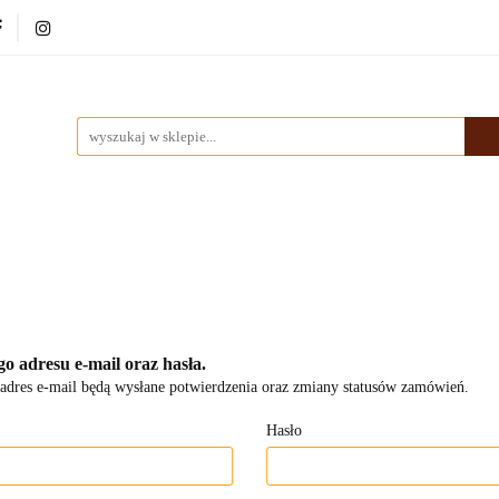
ki
Dekoracje
Malarstwo
Ramy
Nowości
rstwo
Ramy
Nowości
Bestsellery
Pracownia
o adresu e-mail oraz hasła.
dres e-mail będą wysłane potwierdzenia oraz zmiany statusów zamówień.
Hasło