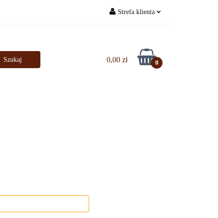
Strefa klienta
Bestsellery
Zaloguj się
Zarejestruj się
0,00 zł
0
Dodaj zgłoszenie