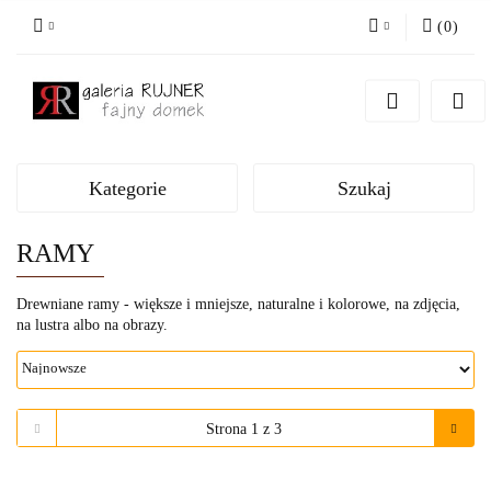
(
0
)
Zaloguj się
Zarejestruj się
Dodaj zgłoszenie
Kategorie
Szukaj
RAMY
Drewniane ramy -
większe i mniejsze, naturalne i kolorowe, na zdjęcia,
na lustra albo na obrazy.