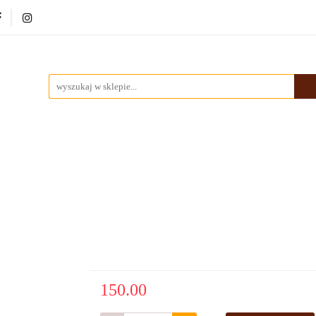
ki
Dekoracje
Malarstwo
Ramy
Nowości
rstwo
Ramy
Nowości
Bestsellery
Pracownia
150.00