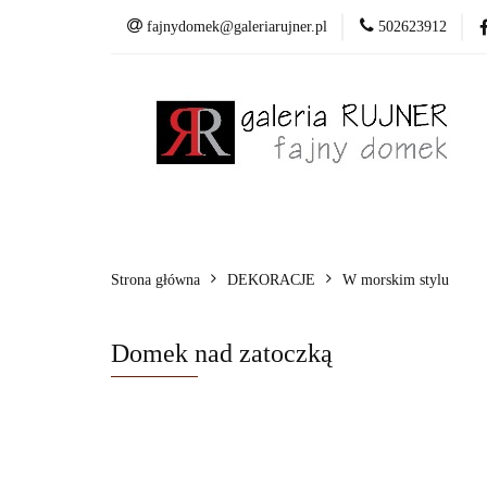
fajnydomek@galeriarujner.pl
502623912
Domki
Wiesza
Pracownia
Domki
Wieszaki
Dekoracje
Mala
Strona główna
DEKORACJE
W morskim stylu
Domek nad zatoczką