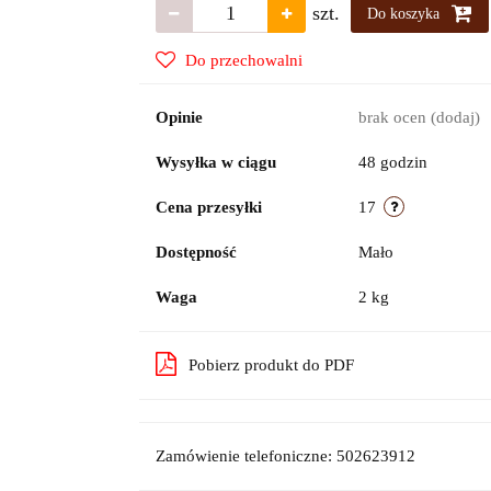
szt.
Do koszyka
Do przechowalni
Opinie
brak ocen
(dodaj)
Wysyłka w ciągu
48 godzin
Cena przesyłki
17
Dostępność
Mało
Waga
2 kg
Pobierz produkt do PDF
Zamówienie telefoniczne: 502623912