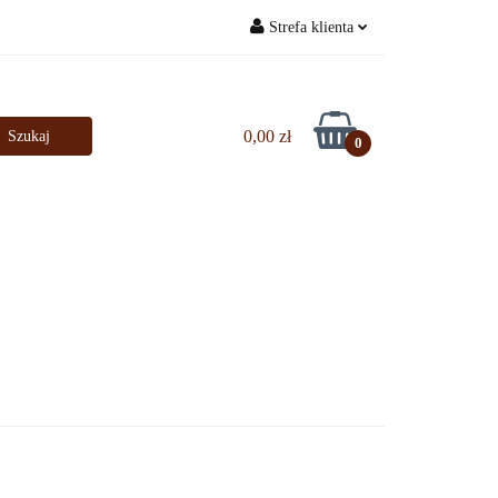
Strefa klienta
Bestsellery
Zaloguj się
Zarejestruj się
0,00 zł
0
Dodaj zgłoszenie