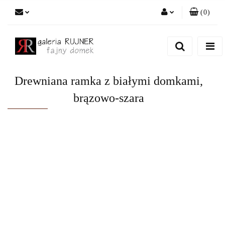
(
0
)
Zaloguj się
Zarejestruj się
Dodaj zgłoszenie
Drewniana ramka z białymi domkami,
brązowo-szara