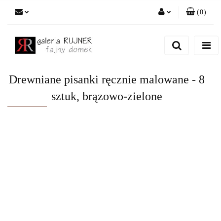
(
0
)
Zaloguj się
Zarejestruj się
Dodaj zgłoszenie
Drewniane pisanki ręcznie malowane - 8
sztuk, brązowo-zielone