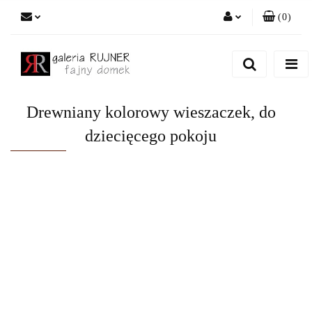
(
0
)
Zaloguj się
Zarejestruj się
Dodaj zgłoszenie
Drewniany kolorowy wieszaczek, do
dziecięcego pokoju