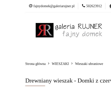
fajnydomek@galeriarujner.pl
502623912
Domki
Wiesza
Pracownia
Domki
Wieszaki
Dekoracje
Mala
Strona główna
WIESZAKI
Wieszaki ubraniowe
Drewniany wieszak - Domki z cze