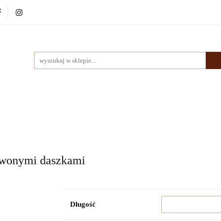
ki
Dekoracje
Malarstwo
Ramy
Nowości
rstwo
Ramy
Nowości
Bestsellery
Pracownia
rwonymi daszkami
Długość