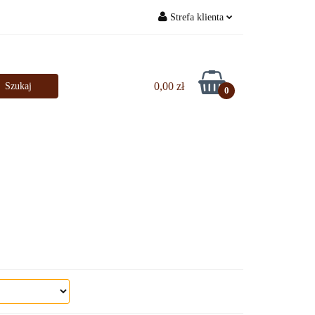
Strefa klienta
Bestsellery
Zaloguj się
Zarejestruj się
0,00 zł
0
Dodaj zgłoszenie