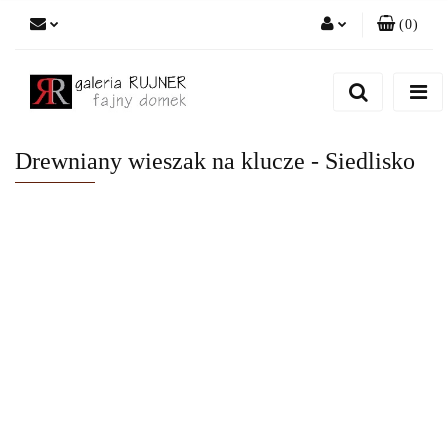
(
0
)
Zaloguj się
Zarejestruj się
Dodaj zgłoszenie
Drewniany wieszak na klucze - Siedlisko