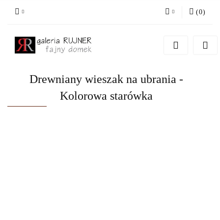
(
0
)
Zaloguj się
Zarejestruj się
Dodaj zgłoszenie
Drewniany wieszak na ubrania -
Kolorowa starówka