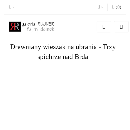
(
0
)
Zaloguj się
Zarejestruj się
Dodaj zgłoszenie
Drewniany wieszak na ubrania - Trzy
spichrze nad Brdą