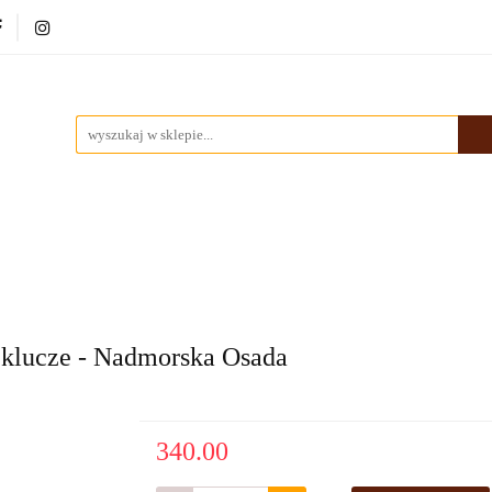
ki
Dekoracje
Malarstwo
Ramy
Nowości
rstwo
Ramy
Nowości
Bestsellery
Pracownia
 klucze - Nadmorska Osada
340.00