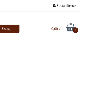
Strefa klienta
Bestsellery
Zaloguj się
Zarejestruj się
0,00 zł
0
Dodaj zgłoszenie