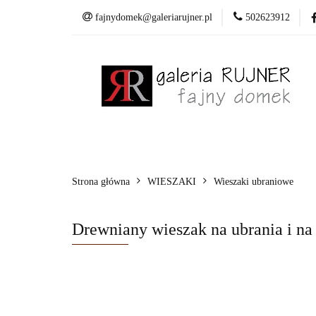
fajnydomek@galeriarujner.pl
502623912
Domki
Wiesza
Pracownia
Domki
Wieszaki
Dekoracje
Mala
Strona główna
WIESZAKI
Wieszaki ubraniowe
Drewniany wieszak na ubrania i na