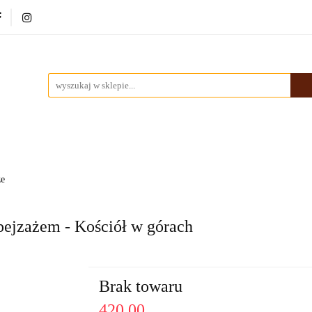
ki
Dekoracje
Malarstwo
Ramy
Nowości
rstwo
Ramy
Nowości
Bestsellery
Pracownia
ze
ejzażem - Kościół w górach
Brak towaru
420.00