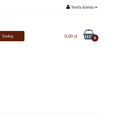
Strefa klienta
Bestsellery
Zaloguj się
Zarejestruj się
0,00 zł
0
Dodaj zgłoszenie