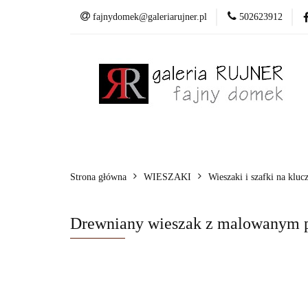
fajnydomek@galeriarujner.pl
502623912
Domki
Wiesza
Pracownia
Domki
Wieszaki
Dekoracje
Mala
Strona główna
WIESZAKI
Wieszaki i szafki na kluc
Drewniany wieszak z malowanym p