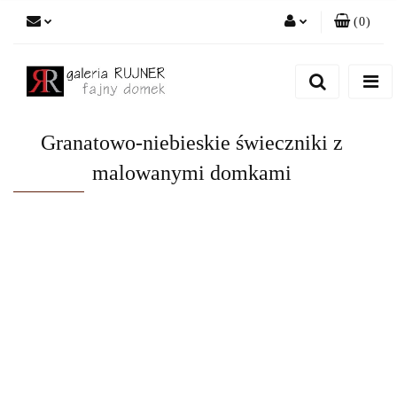
(
0
)
Zaloguj się
Zarejestruj się
Dodaj zgłoszenie
Granatowo-niebieskie świeczniki z
malowanymi domkami