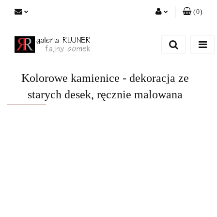
(
0
)
Zaloguj się
Zarejestruj się
Dodaj zgłoszenie
Kolorowe kamienice - dekoracja ze
starych desek, ręcznie malowana