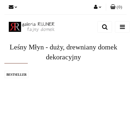
(
0
)
Zaloguj się
Zarejestruj się
Dodaj zgłoszenie
Leśny Młyn - duży, drewniany domek
dekoracyjny
BESTSELLER