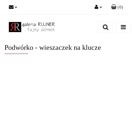
(
0
)
Zaloguj się
Zarejestruj się
Dodaj zgłoszenie
Podwórko - wieszaczek na klucze