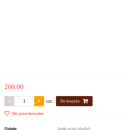
200.00
szt.
Do koszyka
Do przechowalni
Opinie
brak ocen
(dodaj)