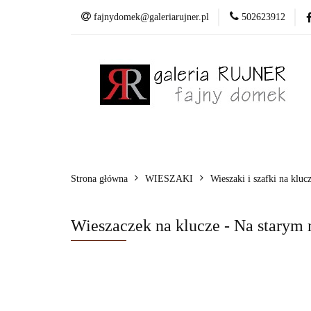
fajnydomek@galeriarujner.pl
502623912
Domki
Wiesza
Pracownia
Domki
Wieszaki
Dekoracje
Mala
Strona główna
WIESZAKI
Wieszaki i szafki na kluc
Wieszaczek na klucze - Na starym 