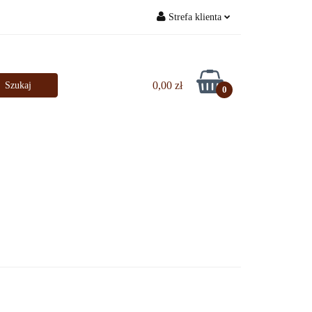
Strefa klienta
Bestsellery
Zaloguj się
Zarejestruj się
0,00 zł
0
Dodaj zgłoszenie