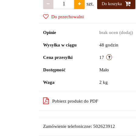
szt.
Do koszyka
Do przechowalni
Opinie
brak ocen
(dodaj)
Wysyłka w ciągu
48 godzin
Cena przesyłki
17
Dostępność
Mało
Waga
2 kg
Pobierz produkt do PDF
Zamówienie telefoniczne: 502623912