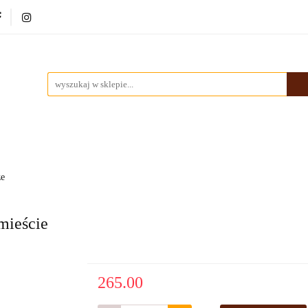
ki
Dekoracje
Malarstwo
Ramy
Nowości
rstwo
Ramy
Nowości
Bestsellery
Pracownia
ze
mieście
265.00